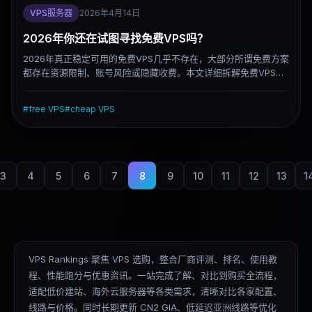
VPS服务器
2026年4月14日
2026年你还在试图寻找免费VPS吗？
2026年真正稳定可用的免费VPS几乎不存在，大部分所谓免费方案
都存在资源限制、账号风险或隐藏收费。本文详细拆解免费VPS的
真实类型、常见陷阱，并给出更靠谱的低价替代方案，帮你避开
坑、选到适合长期使用的VPS。
#
free VPS
#
cheap VPS
3
4
5
6
7
8
9
10
11
12
13
1
VPS Rankings 聚焦 VPS 选购，整合厂商评测、排名、使用教
程、性能跑分与优惠资讯。一站完成了解、对比到购买全流程，
适配低价建站、海外云服务器等各类需求，清晰对比各家配置、
线路与价格。同时长期更新 CN2 GIA、低延迟亚洲线路等优化