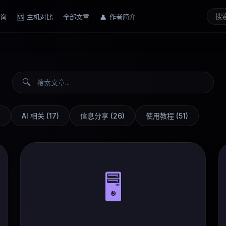
询
主机对比
全部文章
作者简介
🆚
👤
🔍
)
AI 相关
(
17
)
信息分享
(
26
)
使用教程
(
51
)
🖥️