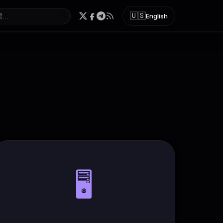
🔍
🇺🇸
English
🖥️