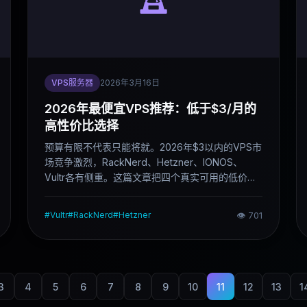
VPS服务器
2026年3月16日
2026年最便宜VPS推荐：低于$3/月的
高性价比选择
预算有限不代表只能将就。2026年$3以内的VPS市
场竞争激烈，RackNerd、Hetzner、IONOS、
Vultr各有侧重。这篇文章把四个真实可用的低价选
项说清楚，帮你按需求选到合适的一台。
#
Vultr
#
RackNerd
#
Hetzner
👁
701
3
4
5
6
7
8
9
10
11
12
13
1