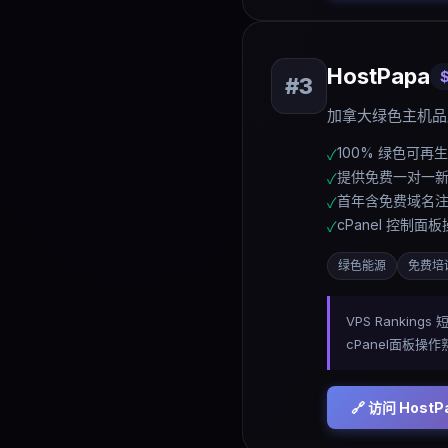
HostPapa
#
3
加拿大绿色主机品
100% 绿色可再
✓
提供免费一对一
✓
首年含免费域名
✓
cPanel 控制面
✓
绿色能源
免费培
VPS Ranki
cPanel面板
🔗 访问
HostP