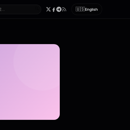
🔍
🇺🇸
English