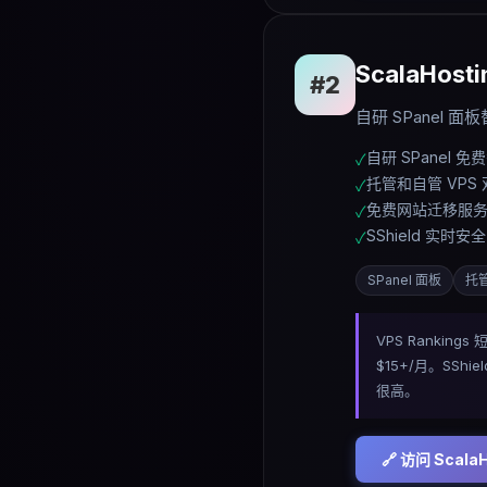
ScalaHosti
#
2
自研 SPanel 
自研 SPanel 免
✓
托管和自管 VPS
✓
免费网站迁移服
✓
SShield 实时安
✓
SPanel 面板
托
VPS Rankin
$15+/月。SS
很高。
🔗 访问
ScalaH