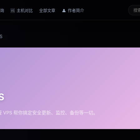
询
主机对比
全部文章
作者简介
🆚
👤
S
S
 VPS 帮你搞定安全更新、监控、备份等一切。