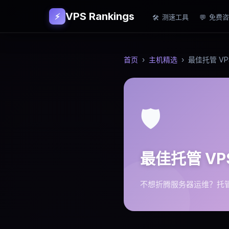
VPS Rankings
⚡
测速工具
免费咨
🛠
💬
首页
›
主机精选
›
最佳托管 VP
🛡️
最佳托管 VP
不想折腾服务器运维？托管