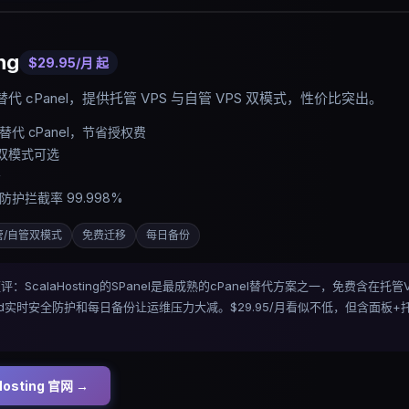
ng
$29.95/月
起
面板替代 cPanel，提供托管 VPS 与自管 VPS 双模式，性价比突出。
费替代 cPanel，节省授权费
 双模式可选
务
全防护拦截率 99.998%
管/自管双模式
免费迁移
每日备份
gs 短评：ScalaHosting的SPanel是最成熟的cPanel替代方案之一，免费含
hield实时安全防护和每日备份让运维压力大减。$29.95/月看似不低，但含面
osting
官网 →