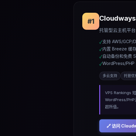
Cloudways
#
1
托管型云主机平台，
支持 AWS/GCP/D
✓
内置 Breeze 缓存
✓
自动备份和免费 S
✓
WordPress/P
✓
多云支持
托管优
VPS Ranking
WordPress
超所值。
🔗 访问
Cloud