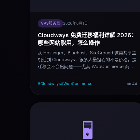
VPS服务器
2026年6月1日
Cloudways 免费迁移福利详解 2026：
哪些网站能用，怎么操作
从 Hostinger、Bluehost、SiteGround 这类共享主
机迁到 Cloudways，很多人最担心的不是价格，是
迁移会不会出问题——尤其 WooCommerce 商
城，订单数据要是丢了或者结账页面出错，损失比
省下的钱大得多。这篇文章把 Cloudways 2026 年
#
Cloudways
#
WooCommerce
👁
44
的迁移政策说清楚，包括免费人工迁移怎么申请、
Migrator 插件怎么用、哪些情况适合哪种方式。
🖥️