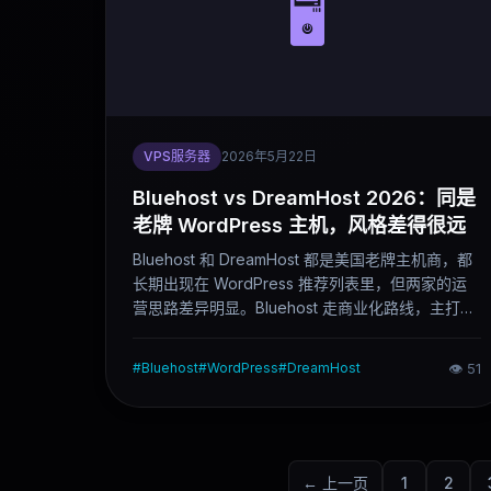
🖥️
VPS服务器
2026年5月22日
Bluehost vs DreamHost 2026：同是
老牌 WordPress 主机，风格差得很远
Bluehost 和 DreamHost 都是美国老牌主机商，都
长期出现在 WordPress 推荐列表里，但两家的运
营思路差异明显。Bluehost 走商业化路线，主打新
手友好和一键部署；DreamHost 更偏技术和开源社
区风格，续费成本更透明、超售口碑更好。这篇对
#
Bluehost
#
WordPress
#
DreamHost
👁
51
比说清楚两家的实际差距，以及不同用户该怎么
选。
← 上一页
1
2