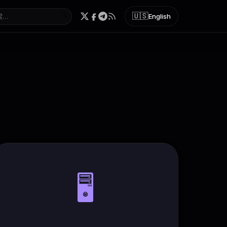
🔍
🇺🇸
English
🖥️