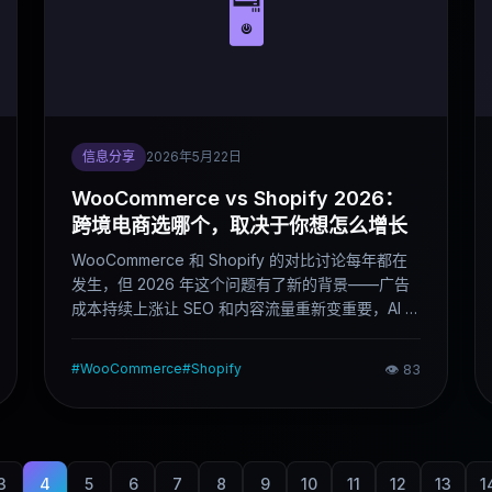
🖥️
信息分享
2026年5月22日
WooCommerce vs Shopify 2026：
跨境电商选哪个，取决于你想怎么增长
WooCommerce 和 Shopify 的对比讨论每年都在
发生，但 2026 年这个问题有了新的背景——广告
成本持续上涨让 SEO 和内容流量重新变重要，AI 工
具开始深度介入电商运营，这两个变量都在影响两
个平台的相对优势。这篇文章不比谁"更强"，而是
#
WooCommerce
#
Shopify
👁
83
说清楚两种路线各自适合什么人、什么阶段。
3
4
5
6
7
8
9
10
11
12
13
1