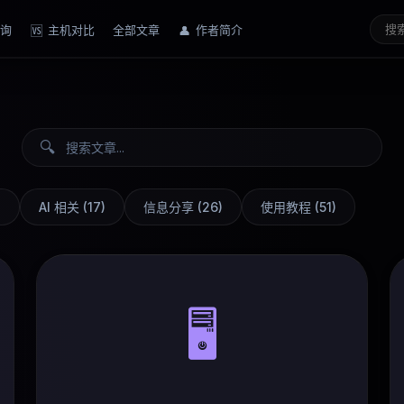
询
主机对比
全部文章
作者简介
🆚
👤
🔍
)
AI 相关
(
17
)
信息分享
(
26
)
使用教程
(
51
)
🖥️