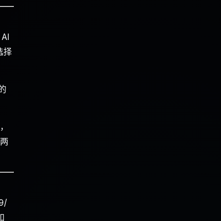
AI
选择
 的
涨，
，两
9/
如