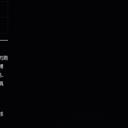
 的跑
博
站、
真
核