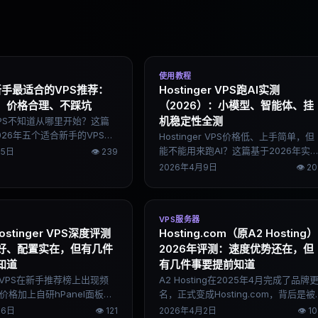
使用教程
新手最适合的VPS推荐：
Hostinger VPS跑AI实测
、价格合理、不踩坑
（2026）：小模型、智能体、挂
机稳定性全测
PS不知道从哪里开始？这篇
026年五个适合新手的VPS服
Hostinger VPS价格低、上手简单，但
楚每家的实际优势，附上购
能不能用来跑AI？这篇基于2026年实
15日
👁
239
完整流程，帮你跳过常见
部署测试，从小模型推理、AI智能体、
2026年4月9日
👁
20
长时间挂机三个场景说清楚真实表现
——能做什么、做不了什么、怎么优
化。
VPS服务器
ostinger VPS深度评测
Hosting.com（原A2 Hosting）
好、配置实在，但有几件
2026年评测：速度优势还在，但
知道
有几件事要提前知道
ger VPS在新手推荐榜上出现频
A2 Hosting在2025年4月完成了品牌
价格加上自研hPanel面板是
名，正式变成Hosting.com，背后是被
但"新手首选"不代表没有短
World Host Group收购整合的结果。
16日
👁
121
2026年4月2日
👁
10