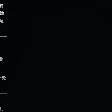
和稳
明确
 适
业
对欧
槛，