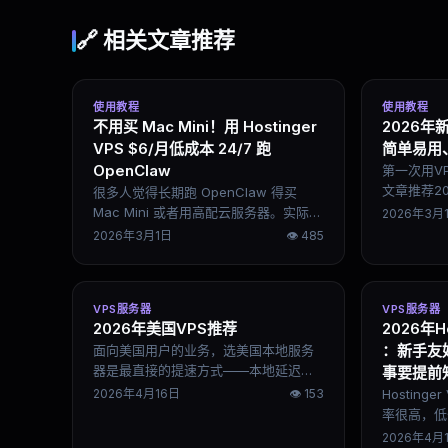
🔗 相关文章推荐
使用教程
使用教程
不用买 Mac Mini！用 Hostinger
2026年
VPS $6/月低成本 24/7 跑
简单易用
OpenClaw
第一次用V
文章推荐2
很多人觉得长期跑 OpenClaw 得买
务商，说清
Mac Mini 或者用高配云服务器。实际上
2026年3月
买和部署的
Hostinger 一台 $6/月的 VPS 加上
2026年3月1日
👁
485
坑。
OpenRouter，15 分钟就能搭好，成本
低到离谱，还能手机随时控制。这篇是
完整部署教程，包含所有命令行步骤。
VPS服务器
VPS服务器
2026年美国VPS推荐
2026年H
：新手友
面向美国用户的业务，选美国本地服务
器是最直接的提速方式——本地延迟通
事要提前
常低于50ms，SEO也更友好。这篇把六
2026年4月16日
👁
153
Hostin
个主流美国VPS服务商的定位说清楚，
率很高，低
附上机房位置选择指南，按需求直接给
核心卖点。
2026年4月