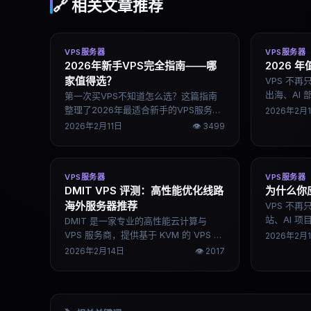
🔗 相关文章推荐
VPS服务器
VPS服务器
2026年新手VPS完全指南——哪
2026 
家值得选？
VPS 不
出海、AI
第一次买VPS不知道怎么选？这篇指南
设施。202
整理了2026年最适合新手的VPS服务
2026年2月
拼的是稳定
商，包括DigitalOcean、Vultr、Linode
2026年2月11日
👁
3499
和Kamatera，附真实优缺点和建站入门
步骤。
VPS服务器
VPS服务器
DMIT VPS 评测：高性能优化线路
为什么你
海外服务器推荐
VPS 不
站、AI 
DMIT 是一家专业的高性能云计算与
2026 年
VPS 服务商，提供基于 KVM 的 VPS 实
2026年2月
是稳定性、
例、专用云和裸金属服务器，强调硬件
2026年2月14日
👁
2017
正拉开差距
性能、网络优化和全球多机房部署。本
以上的服务
文简要介绍 DMIT 的核心特点、适用场
景及优缺点，帮助用户判断是否适合建
站、跨境业务或需要低延迟访问的网