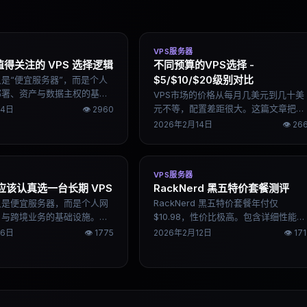
VPS服务器
年值得关注的 VPS 选择逻辑
不同预算的VPS选择 -
$5/$10/$20级别对比
再只是“便宜服务器”，而是个人
 部署、资产与数据主权的基础
VPS市场的价格从每月几美元到几十美
6 年选 VPS，不拼价格战，
元不等，配置差距很大。这篇文章把
14日
👁
2960
性、网络质量与可扩展性。
$5、$10、$20三个常见预算档位说清
2026年2月14日
👁
266
——每个档位能买到什么、适合什么场
景、推荐哪些服务商，帮你按实际需求
做决定。
VPS服务器
应该认真选一台长期 VPS
RackNerd 黑五特价套餐测评
再只是便宜服务器，而是个人网
RackNerd 黑五特价套餐年付仅
项目与跨境业务的基础设施。
$10.98，性价比极高。包含详细性能测
选择 VPS，核心不是价格，而
试数据。
16日
👁
1775
2026年2月12日
👁
17
线路质量与长期可持续。真
的，是一台能稳定运行三年
器。