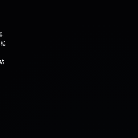
器。
常稳
替
站