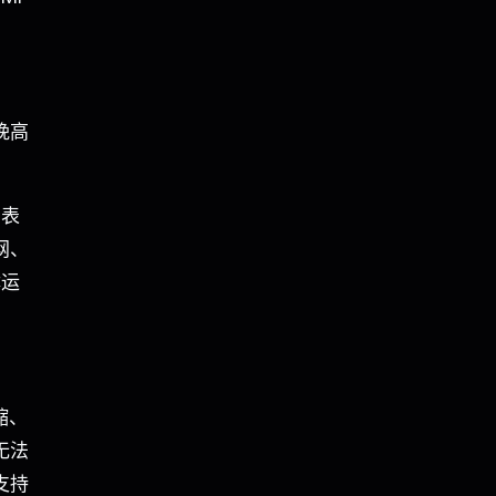
晚高
比表
网、
体运
缩、
无法
支持