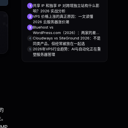

共享 IP 和独享 IP 对跨境独立站有什么影
1
响？2026 实战分析
VPS 价格上涨的真正原因：一文读懂
2
2026 云服务器涨价潮
Bluehost vs
3
WordPress.com（2026）：两家的差距
到底在哪？
Cloudways vs SiteGround 2026：不是
4
同类产品，但经常被放在一起选
2026年VPS行业趋势：AI与自动化正在重
5
塑服务器管理
的
性。
MP