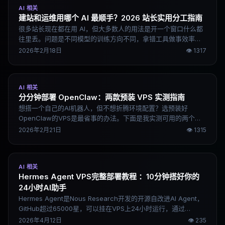
AI 相关
建站和运维用哪个 AI 最顺手？2026 站长实用分工指南
很多站长现在都在用 AI，但大多数人的用法是开一个窗口什么都
往里丢。问题是不同模型的训练方向不同，拿错工具做事效率会
打折。这篇文章从建站、运维、内容生产、选品调研几个实际场
2026年2月18日
👁
1317
景出发，说清楚哪个模型做哪件事最顺手。
AI 相关
分分钟部署 OpenClaw：两款预装 VPS 实测指南
想搭一个自己的AI机器人，但不想折腾环境配置？选预装好
OpenClaw的VPS是最省事的办法。下面是我实测可用的两个方
案，新手跟着做，10分钟基本能跑起来。
2026年2月21日
👁
1315
AI 相关
Hermes Agent VPS完整部署教程 ：10分钟搭好你的
24小时AI助手
Hermes Agent是Nous Research开发的开源自改进AI Agent，
GitHub超过65000星，可以挂在VPS上24小时运行，通过
Telegram随时发指令。这篇用官方文档的正确命令写成，小白跟
2026年4月12日
👁
235