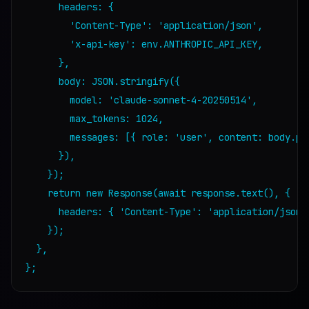
      headers: {

        'Content-Type': 'application/json',

        'x-api-key': env.ANTHROPIC_API_KEY,

      },

      body: JSON.stringify({

        model: 'claude-sonnet-4-20250514',

        max_tokens: 1024,

        messages: [{ role: 'user', content: body.pro
      }),

    });

    return new Response(await response.text(), {

      headers: { 'Content-Type': 'application/json' 
    });

  },
