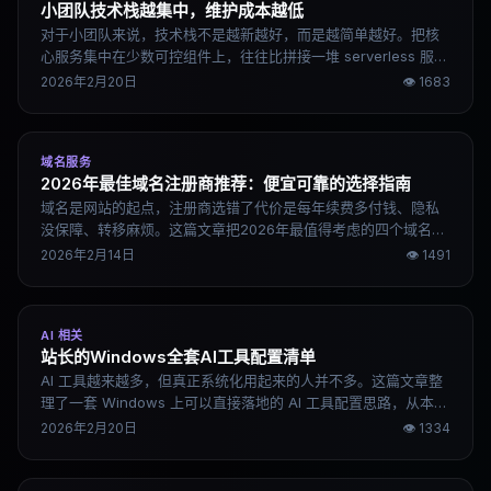
小团队技术栈越集中，维护成本越低
对于小团队来说，技术栈不是越新越好，而是越简单越好。把核
心服务集中在少数可控组件上，往往比拼接一堆 serverless 服务
更稳定、更省钱。合理组合开源框架 + 单一云厂商 + 对象存储备
2026年2月20日
👁
1683
份，一个月十几美元就能支撑大多数中小业务。
域名服务
2026年最佳域名注册商推荐：便宜可靠的选择指南
域名是网站的起点，注册商选错了代价是每年续费多付钱、隐私
没保障、转移麻烦。这篇文章把2026年最值得考虑的四个域名注
册商说清楚，重点是续费价格和长期使用成本，不是首年促销。
2026年2月14日
👁
1491
AI 相关
站长的Windows全套AI工具配置清单
AI 工具越来越多，但真正系统化用起来的人并不多。这篇文章整
理了一套 Windows 上可以直接落地的 AI 工具配置思路，从本地
开发环境到内容创作再到多模型分工，说清楚每个工具做什么、
2026年2月20日
👁
1334
怎么组合。