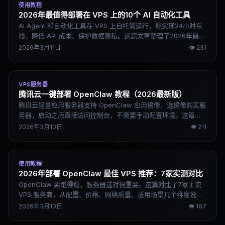
使用教程
2026年最值得部署在 VPS 上的10个 AI 自动化工具
AI Agent 和自动化工具在 VPS 上自托管运行，能实现24小时在
线、降低 API 成本、保护数据隐私。这篇文章整理了2026年最值
得部署的10个工具，从 AI Agent 到工作流引擎、本地模型、数据
2026年3月11日
👁
231
分析平台，覆盖不同使用场景。
VPS服务器
腾讯云一键部署 OpenClaw 教程（2026最新版）
腾讯云轻量应用服务器支持 OpenClaw 应用镜像，选镜像购买服
务器，启动之后直接访问控制台，不需要手动配置环境。这篇是
完整的一键部署流程，5分钟内可以完成。
2026年3月10日
👁
211
使用教程
2026年部署 OpenClaw 最佳 VPS 推荐：7家实测对比
OpenClaw 要跑得稳，服务器选对很重要。这篇对比了7家主流
VPS 服务商，从配置、价格、网络质量、适用场景几个维度说清
楚各家的实际差异，帮你直接选出适合自己的方案。
2026年3月10日
👁
187