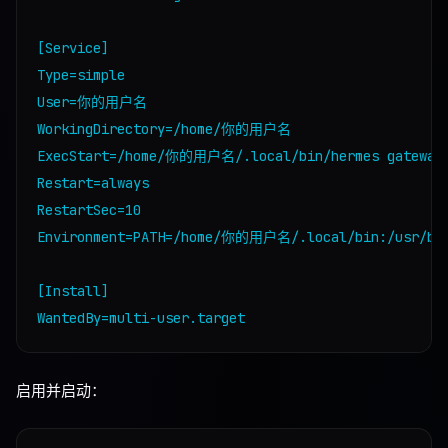
[Service]

Type=simple

User=你的用户名

WorkingDirectory=/home/你的用户名

ExecStart=/home/你的用户名/.local/bin/hermes gateway

Restart=always

RestartSec=10

Environment=PATH=/home/你的用户名/.local/bin:/usr/bin
[Install]

启用并启动：