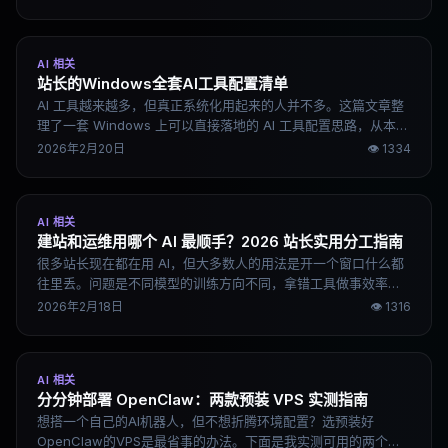
和 AI 工具原型来说，是一把梭的选择。
AI 相关
站长的Windows全套AI工具配置清单
AI 工具越来越多，但真正系统化用起来的人并不多。这篇文章整
理了一套 Windows 上可以直接落地的 AI 工具配置思路，从本地
开发环境到内容创作再到多模型分工，说清楚每个工具做什么、
2026年2月20日
👁
1334
怎么组合。
AI 相关
建站和运维用哪个 AI 最顺手？2026 站长实用分工指南
很多站长现在都在用 AI，但大多数人的用法是开一个窗口什么都
往里丢。问题是不同模型的训练方向不同，拿错工具做事效率会
打折。这篇文章从建站、运维、内容生产、选品调研几个实际场
2026年2月18日
👁
1316
景出发，说清楚哪个模型做哪件事最顺手。
AI 相关
分分钟部署 OpenClaw：两款预装 VPS 实测指南
想搭一个自己的AI机器人，但不想折腾环境配置？选预装好
OpenClaw的VPS是最省事的办法。下面是我实测可用的两个方