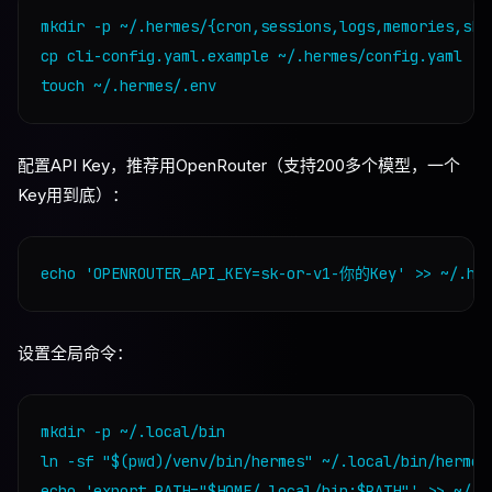
mkdir -p ~/.hermes/{cron,sessions,logs,memories,ski
cp cli-config.yaml.example ~/.hermes/config.yaml

配置API Key，推荐用OpenRouter（支持200多个模型，一个
Key用到底）：
设置全局命令：
mkdir -p ~/.local/bin

ln -sf "$(pwd)/venv/bin/hermes" ~/.local/bin/hermes

echo 'export PATH="$HOME/.local/bin:$PATH"' >> ~/.ba