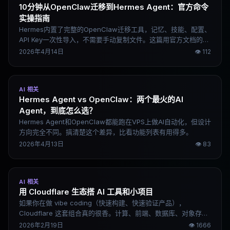
10分钟从OpenClaw迁移到Hermes Agent：官方命令
实操指南
Hermes内置了完整的OpenClaw迁移工具，记忆、技能、配置、
API Key一次性导入，不需要手动复制文件。这篇用官方文档的真
实命令写成，10分钟内可以完成迁移。
2026年4月14日
👁
112
AI 相关
Hermes Agent vs OpenClaw：两个最火的AI
Agent，到底怎么选？
Hermes Agent和OpenClaw都能跑在VPS上做AI自动化，但设计
方向完全不同。搞清楚这个差异，比看功能列表有用得多。
2026年4月13日
👁
83
AI 相关
用 Cloudflare 生态搭 AI 工具和小项目
如果你在做 vibe coding（快速构建、快速验证产品），
Cloudflare 这套组合真的很香。计算、前端、数据库、对象存储
几乎都有免费额度，而且部署极快。对于个人开发者、小型项目
2026年2月19日
👁
1666