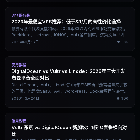
VPS服务器
2026年最便宜VPS推荐：低于$3/月的高性价比选择
预算有限不代表只能将就。2026年$3以内的VPS市场竞争激烈，
RackNerd、Hetzner、IONOS、Vultr各有侧重。这篇文章把四个
真实可用的低价选项说清楚，帮你按需求选到合适的一台。
2026年3月16日
👁
695
使用教程
DigitalOcean vs Vultr vs Linode：2026年三大开发
者云平台全面对比
DigitalOcean、Vultr、Linode是中端VPS市场里最常被拿来比较
的三家，也是做SaaS、API、WordPress、Docker项目时最常被
推荐的选择。这篇文章从性能、稳定性、价格、生态四个维度做
2026年3月24日
👁
306
完整对比，按场景直接告诉你该选哪个。
使用教程
Vultr 东京 vs DigitalOcean 新加坡：1核1G套餐横向对
比