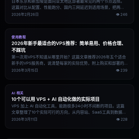
日本东京和新加坡是面向亚太地区部署最常见的两个节点选择。
这篇对比从配置、性能跑分、国内三网延迟到适用场景，把两个
机房的实际差异说清楚，帮你选对节点。
2026年2月26日
👁
246
使用教程
2026年新手最适合的VPS推荐：简单易用、价格合理、
不踩坑
第一次用VPS不知道从哪里开始？这篇文章推荐2026年五个适合
新手的VPS服务商，说清楚每家的实际优势，附上购买和部署的
完整流程，帮你跳过常见坑。
2026年3月15日
👁
239
AI 相关
10个可以用 VPS + AI 自动化做的实际项目
VPS 加上 AI 自动化工具，能跑很多24小时不间断的项目。这篇
文章整理了10个实际可行的方向，从内容站、SaaS工具到数据服
务，每个都说清楚怎么做、怎么赚钱、需要什么配置。
2026年3月11日
👁
228