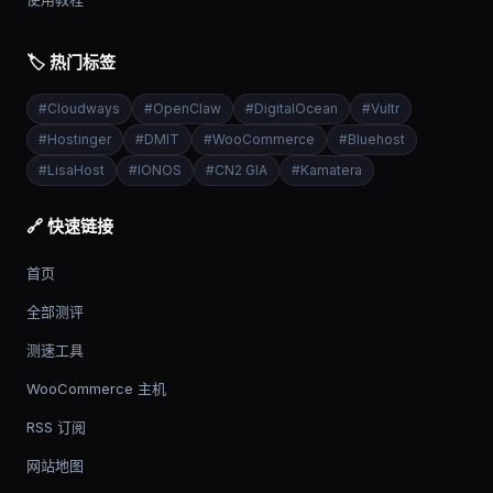
🏷️ 热门标签
#
Cloudways
#
OpenClaw
#
DigitalOcean
#
Vultr
#
Hostinger
#
DMIT
#
WooCommerce
#
Bluehost
#
LisaHost
#
IONOS
#
CN2 GIA
#
Kamatera
🔗 快速链接
首页
全部测评
测速工具
WooCommerce 主机
RSS 订阅
网站地图