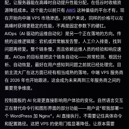
配，让服务器能在高峰时自动提升性能分配，在低谷时收缩资
源降低成本。这个能力以前只有
AWS
这种量级的平台才有，现
在开始向中端 VPS 市场渗透。对用户来说，同样的价格可以在
高峰时获得更稳定的性能，不再是固定参数下的硬扛。
AIOps（AI 驱动的运维自动化）是另一个正在落地的方向。传
统的运维逻辑是：宕机或异常触发告警，人工介入排查，找到
问题再修复。整个链条慢，而且依赖运维人员的经验和响应速
度。AIOps 的目标是把这个链条自动化——异常检测、根因分
析、自动恢复，最好在用户感知到问题之前就已经处理完。目
前主流大厂在这方面已经有相当成熟的落地，中端 VPS 服务商
在 2026 年也开始跟进，这会成为未来两到三年服务商之间的
重要竞争维度。
控制面板的 AI 化是更直接影响用户体验的变化。自然语言交互
正在替代命令行和图形界面的部分功能——用户说"帮我部署一
个 WordPress 加 Nginx"，AI 直接执行，不需要记住具体命令
和配置路径。这把 VPS 的使用门槛显著降低，让原本需要