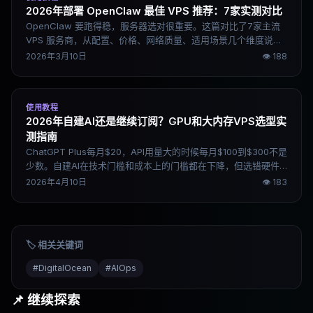
2026年部署 OpenClaw 最佳 VPS 推荐：7家实测对比
OpenClaw 要跑得稳，服务器选对很重要。这篇对比了7家主流
VPS 服务商，从配置、价格、网络质量、适用场景几个维度说清
楚各家的实际差异，帮你直接选出适合自己的方案。
2026年3月10日
👁
188
使用教程
2026年自建AI还是继续订阅？GPU和大内存VPS选型实
测指南
ChatGPT Plus每月$20，API用量大的时候每月$100到$300不是
少数。自建AI在技术门槛和成本上的门槛都在下降，但选错硬件
照样踩坑。这篇从实际部署经验出发，把不同规模的模型对应什
2026年4月10日
👁
183
么配置、哪些平台值得考虑说清楚。
🏷️ 相关关键词
#
DigitalOcean
#
AIOps
📌 继续探索