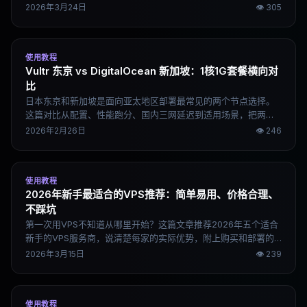
推荐的选择。这篇文章从性能、稳定性、价格、生态四个维度做
2026年3月24日
👁
305
完整对比，按场景直接告诉你该选哪个。
使用教程
Vultr 东京 vs DigitalOcean 新加坡：1核1G套餐横向对
比
日本东京和新加坡是面向亚太地区部署最常见的两个节点选择。
这篇对比从配置、性能跑分、国内三网延迟到适用场景，把两个
机房的实际差异说清楚，帮你选对节点。
2026年2月26日
👁
246
使用教程
2026年新手最适合的VPS推荐：简单易用、价格合理、
不踩坑
第一次用VPS不知道从哪里开始？这篇文章推荐2026年五个适合
新手的VPS服务商，说清楚每家的实际优势，附上购买和部署的
完整流程，帮你跳过常见坑。
2026年3月15日
👁
239
使用教程