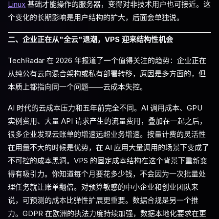
Linux
基础才能操作的服务器，变得对非技术用户也可接近。这
个变化的长期影响是用户结构的扩大，后面会单独说。
二、企业正在从"全云"退潮，VPS 迎来结构性机会
TechRadar 在 2026 年报道了一个值得关注的趋势：企业正在
从纯公有云向混合架构或私有部署转移，原因是多方面的，但
本质上都指向同一个问题——云成本失控。
AI 时代的云成本压力和五年前完全不同。AI 调用成本、GPU
实例费用、大量 API 请求产生的流量费用，叠加在一起之后，
很多企业发现云账单的增速远超业务增速。按量计费的灵活性
在用量不大的时候是优势，在 AI 应用大量调用的场景下变成了
不可控的成本黑洞。VPS 的固定成本结构在这个背景下重新变
得有吸引力。你知道每个月要花多少钱，不会因为一次批量处
理任务就让账单翻倍。对预算敏感的中小企业和创业团队来
说，可预测的成本比弹性扩展更重要。数据合规是另一个推
力。GDPR 在欧洲的执法力度持续加强，数据本地化要求在更