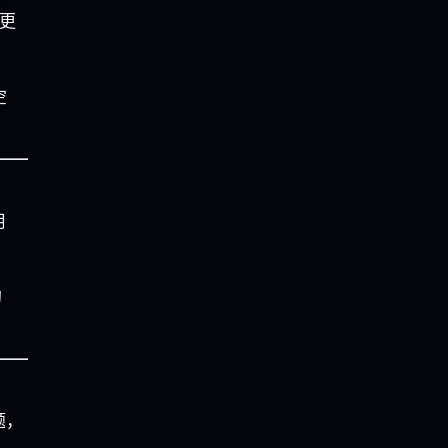
持更
空
用
的
题，