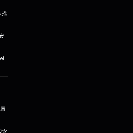
么找
安
el
配置
包含