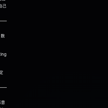
自己
 数
ng
定
恶意