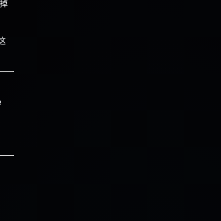
掉
这
e