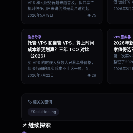
但"最好的 
VPS 和云服务器越来越普及，但共享主
身就有问题
机对很多用户来说仍然是最合适的起点
2026年5月
WooCom
——成本低、上手快、不需要管服务
2026年5月19日
👁
75
台，需要的
器。问题是共享主机市场里首年低价、
实际使用场
续费暴涨、超售严重的情况太普遍，选
哪家最合适，
错了体验会很差。这篇文章从稳定性、
信息分享
型里真正重
VPS服务器
WordPress 适配、续费成本、长期体验
托管 VPS 和自管 VPS，算上时间
2026年
几个维度，整理 2026 年真正值得考虑
成本谁更划算？三年 TCO 对比
家值得选
的五家。
（2026）
第一次买V
整理了20
买 VPS 的时候大多数人只看套餐价格，
商，包括Digi
但服务器的真实成本不止这一项。配置
2026年2月
和Kamat
环境、处理安全更新、排查故障、优化
2026年7月22日
👁
28
步骤。
性能——这些时间投入加起来，有时候
比主机费用本身还贵。这篇文章用三年
总拥有成本（TCO）的框架，把托管
VPS 和自管 VPS 的实际支出拆开来算，
🏷️ 相关关键词
帮你判断自己的情况下哪种选择更合
理。
#
ScalaHosting
📌 继续探索