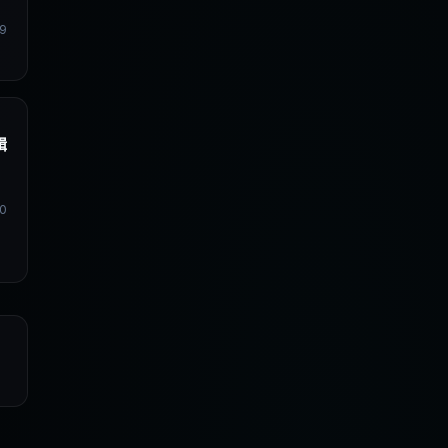
9
辑
0