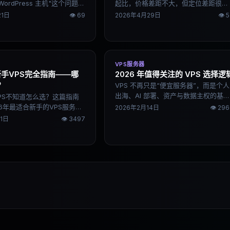
WordPress 主机"这个问题本
起比，价格差距不大，但定位差距很明
——小博客、SEO 流量站、
显。前者是入门友好的低价选手，后者
21日
👁
69
2026年4月29日
👁
5
merce 商城、高并发内容平
是性能和功能更完整的专业方案。这篇
东西差别很大。这篇文章按
对比说清楚两家的实际区别，以及不同
景分析，说清楚不同情况下
类型的项目该怎么选。
以及 WordPress 主机选
要的几个指标。
VPS服务器
新手VPS完全指南——哪
2026 年值得关注的 VPS 选择逻
？
VPS 不再只是“便宜服务器”，而是个人
出海、AI 部署、资产与数据主权的基础
PS不知道怎么选？这篇指南
设施。2026 年选 VPS，不拼价格战，
26年最适合新手的VPS服务
2026年2月14日
👁
296
拼的是稳定性、网络质量与可扩展性。
talOcean、Vultr、Linode
11日
👁
3497
era，附真实优缺点和建站入门