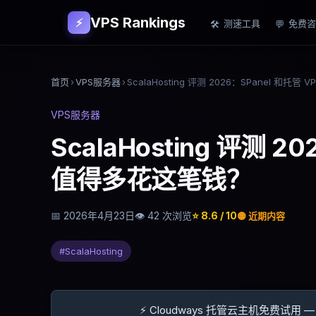
VPS Rankings
⚡
测速工具
免费咨
🛠
💬
首页
›
VPS服务器
›
VPS服务器
ScalaHosting 评测 2
值得多花这笔钱？
📅
2026年4月23日
👁
42
次浏览
⭐
8.6
/ 10
🟡
近期内容
#
ScalaHosting
⚡ Cloudways 托管云主机免费试