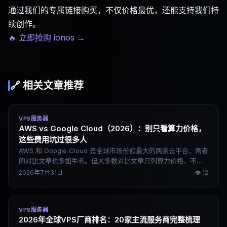
通过我们的专属链接购买，不仅价格最优，还能支持我们持
续创作。
🔥 立即抢购 ionos
→
🔗 相关文章推荐
VPS服务器
AWS vs Google Cloud（2026）：别只看算力价格，
这些费用坑过很多人
AWS 和 Google Cloud 是全球市场份额最大的两家云平台，两者
的对比文章也多如牛毛。但大多数对比文章只列算力价格，不说
隐性成本——数据传输费、公网 IPv4 费、跨区域流量费，这些才
2026年7月31日
👁
12
是很多团队账单超出预期的真正原因。这篇文章从实际使用成本
出发，说清楚两家的核心差异、计费陷阱、AI 能力对比，以及不
同场景下各自的优势。
VPS服务器
2026年全球VPS厂商排名：20家主流服务商完整梳理