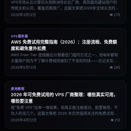
VPS市场从云计算巨头到欧洲性价比厂商、再到面向建站用户的
传统主机公司，覆盖范围很广。这篇文章把2026年全球主流的20
家VPS服务商按梯队整理清楚，帮你快速了解各家定位和适用场
2026年3月12日
👁
275
景。
VPS服务器
AWS 免费试用完整指南（2026）：注册流程、免费额
度和避免意外扣费
AWS Free Tier 是接触云计算最低门槛的方式之一，但每年都有
大量用户因为不了解计费规则被扣了不该扣的钱——忘记关实
例、创建了不在免费范围内的资源、EBS 存储没清理。这篇文章
2026年6月13日
👁
265
覆盖 AWS 注册流程、Free Tier 的真实额度边界、EC2 实例创建
步骤，以及几个几乎每个新手都会踩的坑。
使用教程
2026 年可免费试用的 VPS 厂商整理：哪些真实可用，
哪些要注意
搜"免费 VPS"出来一堆结果，但真正能注册成功、配置够用、不
坑人的没几个。这篇文章把 2026 年仍然值得关注的免费试用和
长期免费 VPS 厂商整理出来，区分清楚哪些是真免费、哪些是有
2026年4月22日
👁
212
条件的试用额度，以及不同用途该怎么选。