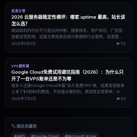
信息分享
2026 云服务器稳定性横评：哪家 uptime 最高，站长该
怎么选？
网站宕机的代价不只是访问中断，搜索排名、用户信任、广告投
放都会受影响。这篇文章用真实统计数据和行业案例，说清楚
2026 年主流云服务器和 VPS 的稳定性差距在哪里，以及不同规
2026年5月2日
👁
112
模的项目该怎么选服务商。
VPS服务器
Google Cloud免费试用避坑指南（2026）：为什么只
开了一台VPS账单还是不为零
很多人注册Google Cloud冲着"永久免费VPS"来，结果发现账单
上多了$3到$5的费用，不知道从哪扣的。原因其实很简单：GCP
早在2020年就开始对运行中实例绑定的外部IPv4地址收费，
2026年7月2日
👁
83
2024年2月又做了一次价格上调，加上出站流量按量计费，这两
项叠加之后"免费层"就不再完全免费了。这篇文章把最容易产生
意外账单的几个地方讲清楚，配上具体的操作方法和命令，帮你
真正把GCP成本压低。
🏷️ 相关关键词
#
AWS
#
Google Cloud
#
Microsoft Azure