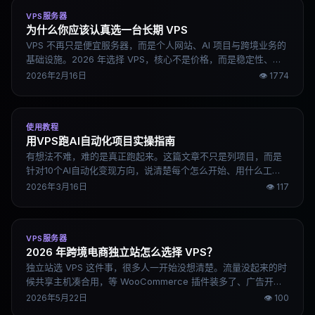
VPS服务器
为什么你应该认真选一台长期 VPS
VPS 不再只是便宜服务器，而是个人网站、AI 项目与跨境业务的
基础设施。2026 年选择 VPS，核心不是价格，而是稳定性、线
路质量与长期可持续。真正拉开差距的，是一台能稳定运行三年
2026年2月16日
👁
1774
以上的服务器。
使用教程
用VPS跑AI自动化项目实操指南
有想法不难，难的是真正跑起来。这篇文章不只是列项目，而是
针对10个AI自动化变现方向，说清楚每个怎么开始、用什么工
具、第一步做什么，帮你从"想做"到"跑通"。
2026年3月16日
👁
117
VPS服务器
2026 年跨境电商独立站怎么选择 VPS？
独立站选 VPS 这件事，很多人一开始没想清楚。流量没起来的时
候共享主机凑合用，等 WooCommerce 插件装多了、广告开始
跑量、AI 客服接进来，服务器突然就不够用了。这篇文章按独立
2026年5月22日
👁
100
站类型分场景说，帮你在还没出问题之前选对。