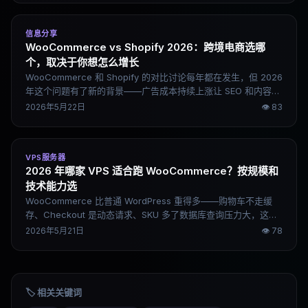
信息分享
WooCommerce vs Shopify 2026：跨境电商选哪
个，取决于你想怎么增长
WooCommerce 和 Shopify 的对比讨论每年都在发生，但 2026
年这个问题有了新的背景——广告成本持续上涨让 SEO 和内容流
量重新变重要，AI 工具开始深度介入电商运营，这两个变量都在
2026年5月22日
👁
83
影响两个平台的相对优势。这篇文章不比谁"更强"，而是说清楚
两种路线各自适合什么人、什么阶段。
VPS服务器
2026 年哪家 VPS 适合跑 WooCommerce？按规模和
技术能力选
WooCommerce 比普通 WordPress 重得多——购物车不走缓
存、Checkout 是动态请求、SKU 多了数据库查询压力大，这些
特点决定了跑 WooCommerce 的服务器选型逻辑和普通博客完
2026年5月21日
👁
78
全不同。这篇文章从 WooCommerce 的实际资源需求出发，按
规模和技术背景分场景推荐，说清楚各家的真实优劣。
🏷️ 相关关键词