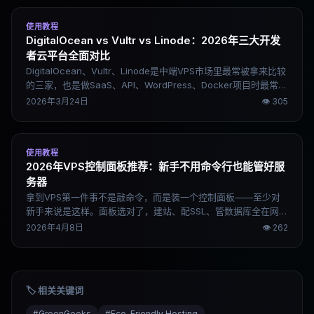
使用教程
DigitalOcean vs Vultr vs Linode：2026年三大开发
者云平台全面对比
DigitalOcean、Vultr、Linode是中端VPS市场里最常被拿来比较
的三家，也是做SaaS、API、WordPress、Docker项目时最常被
推荐的选择。这篇文章从性能、稳定性、价格、生态四个维度做
2026年3月24日
👁
305
完整对比，按场景直接告诉你该选哪个。
使用教程
2026年VPS控制面板推荐：新手不用命令行也能管好服
务器
拿到VPS第一件事不是敲命令，而是装一个控制面板——至少对
新手来说是这样。面板选对了，建站、配SSL、管数据库全在网页
里点几下搞定；选错了，可能面板本身就把内存吃完了。这篇把5
2026年4月8日
👁
262
个主流选项说清楚，直接告诉你按需求该选哪个。
🏷️ 相关关键词
#
GreenGeeks
#
Eco-Friendly Hosting