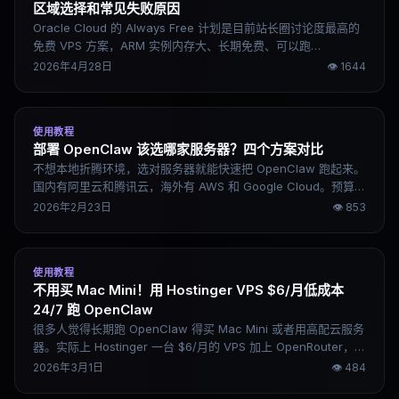
区域选择和常见失败原因
Oracle Cloud 的 Always Free 计划是目前站长圈讨论度最高的
免费 VPS 方案，ARM 实例内存大、长期免费、可以跑
WordPress、Docker、n8n 这类轻量服务。但注册门槛和风控
2026年4月28日
👁
1644
让很多人卡在申请阶段。这篇教程把 2026 年的注册流程、关键
注意点、区域选择逻辑和常见失败原因整理清楚，提高一次成功
的概率。
使用教程
部署 OpenClaw 该选哪家服务器？四个方案对比
不想本地折腾环境，选对服务器就能快速把 OpenClaw 跑起来。
国内有阿里云和腾讯云，海外有 AWS 和 Google Cloud。预算和
用途不同，选法也不一样。
2026年2月23日
👁
853
使用教程
不用买 Mac Mini！用 Hostinger VPS $6/月低成本
24/7 跑 OpenClaw
很多人觉得长期跑 OpenClaw 得买 Mac Mini 或者用高配云服务
器。实际上 Hostinger 一台 $6/月的 VPS 加上 OpenRouter，15
分钟就能搭好，成本低到离谱，还能手机随时控制。这篇是完整
2026年3月1日
👁
484
部署教程，包含所有命令行步骤。