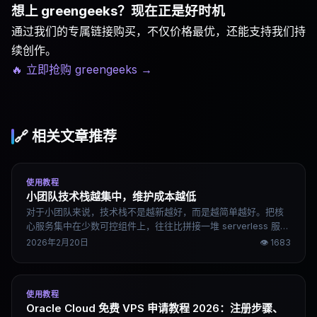
想上 greengeeks？现在正是好时机
通过我们的专属链接购买，不仅价格最优，还能支持我们持
续创作。
🔥 立即抢购 greengeeks
→
🔗 相关文章推荐
使用教程
小团队技术栈越集中，维护成本越低
对于小团队来说，技术栈不是越新越好，而是越简单越好。把核
心服务集中在少数可控组件上，往往比拼接一堆 serverless 服务
更稳定、更省钱。合理组合开源框架 + 单一云厂商 + 对象存储备
2026年2月20日
👁
1683
份，一个月十几美元就能支撑大多数中小业务。
使用教程
Oracle Cloud 免费 VPS 申请教程 2026：注册步骤、