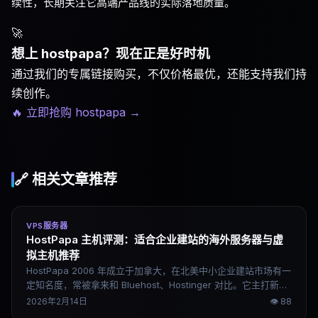
续性，长期关注它高端产品线的实际落地质量。
🚀
想上 hostpapa？现在正是好时机
通过我们的专属链接购买，不仅价格最优，还能支持我们持
续创作。
🔥 立即抢购 hostpapa
→
🔗 相关文章推荐
VPS服务器
HostPapa 主机评测：适合企业建站的海外服务器与虚
拟主机推荐
HostPapa 2006 年成立于加拿大，在北美中小企业建站市场有一
定知名度，常被拿来和 Bluehost、Hostinger 对比。它主打新手
友好、一对一上手指导、cPanel 后台，入门价格有促销。但"够
2026年2月14日
👁
88
用"和"值得买"之间有距离，这篇评测说清楚它真正的定位，以及