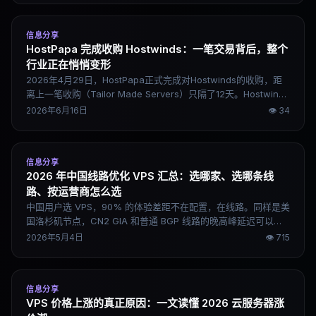
哪些人买了合适、哪些人应该看别家。
信息分享
HostPapa 完成收购 Hostwinds：一笔交易背后，整个
行业正在悄悄变形
2026年4月29日，HostPapa正式完成对Hostwinds的收购，距
离上一笔收购（Tailor Made Servers）只隔了12天。Hostwinds
是一家2010年创立于西雅图的独立主机服务商，自有机房覆盖西
2026年6月16日
👁
34
雅图、达拉斯和阿姆斯特丹，在低价VPS和独立服务器市场积累
了稳定的用户口碑。对现有用户来说，短期影响有限，但这笔交
易值得认真对待——它不只是一次品牌易主，而是整个主机行业
信息分享
加速整合的一个清晰信号。当你用的服务商背后换了东家，你需
2026 年中国线路优化 VPS 汇总：选哪家、选哪条线
要知道接下来会发生什么，以及这个行业正在走向哪里。
路、按运营商怎么选
中国用户选 VPS，90% 的体验差距不在配置，在线路。同样是美
国洛杉矶节点，CN2 GIA 和普通 BGP 线路的晚高峰延迟可以差
出 100ms 以上，丢包率差距更大。这篇文章把 2026 年主流中国
2026年5月4日
👁
715
优化线路的类型、代表厂商、节点选择逻辑和按运营商的选购建
议整理清楚，直接可以用来做选型决策。
信息分享
VPS 价格上涨的真正原因：一文读懂 2026 云服务器涨