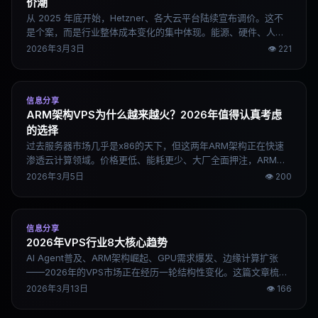
价潮
从 2025 年底开始，Hetzner、各大云平台陆续宣布调价。这不
是个案，而是行业整体成本变化的集中体现。能源、硬件、人
力、合规，每一项都在涨，本文把背后的逻辑说清楚。
2026年3月3日
👁
221
信息分享
ARM架构VPS为什么越来越火？2026年值得认真考虑
的选择
过去服务器市场几乎是x86的天下，但这两年ARM架构正在快速
渗透云计算领域。价格更低、能耗更少、大厂全面押注，ARM
VPS已经不是小众选择。这篇文章把背后的逻辑和实际使用情况
2026年3月5日
👁
200
说清楚。
信息分享
2026年VPS行业8大核心趋势
AI Agent普及、ARM架构崛起、GPU需求爆发、边缘计算扩张
——2026年的VPS市场正在经历一轮结构性变化。这篇文章梳理
8个最值得关注的趋势，帮助开发者和站长提前判断方向。
2026年3月13日
👁
166