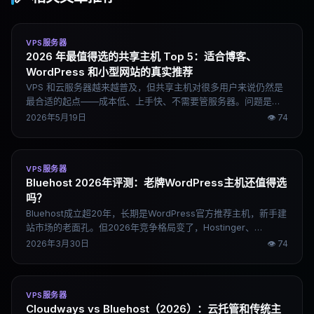
VPS服务器
2026 年最值得选的共享主机 Top 5：适合博客、
WordPress 和小型网站的真实推荐
VPS 和云服务器越来越普及，但共享主机对很多用户来说仍然是
最合适的起点——成本低、上手快、不需要管服务器。问题是共
享主机市场里首年低价、续费暴涨、超售严重的情况太普遍，选
2026年5月19日
👁
74
错了体验会很差。这篇文章从稳定性、WordPress 适配、续费成
本、长期体验几个维度，整理 2026 年真正值得考虑的五家。
VPS服务器
Bluehost 2026年评测：老牌WordPress主机还值得选
吗？
Bluehost成立超20年，长期是WordPress官方推荐主机，新手建
站市场的老面孔。但2026年竞争格局变了，Hostinger、
SiteGround都在抢这块市场。这篇评测把Bluehost的真实情况说
2026年3月30日
👁
74
清楚——价格陷阱、性能表现、适合谁用、不适合谁用。
VPS服务器
Cloudways vs Bluehost（2026）：云托管和传统主