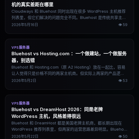
机的真实差距在哪里
Cloudways 和 Bluehost 同时出现在很多 WordPress 主机推荐
列表里，但它们解决的问题完全不同。Bluehost 是传统共享主
机，入门门槛低，适合第一次建站；Cloudways 是托管云平台，
2026年5月16日
👁
59
性能上限更高，适合对速度和扩展有要求的项目。这篇文章从性
能逻辑、WordPress 体验、SEO 场景、价格和支持几个维度做实
际比较，帮你判断 2026 年该选哪一家。
VPS服务器
Bluehost vs Hosting.com ：一个做建站，一个做服务
器，别选错
Bluehost 和 Hosting.com（原 A2 Hosting）放在一起比，容易
让人觉得只是价格不同的两家主机商。但实际上两家的产品逻辑
差距很大：Bluehost 围绕新手建站和 WordPress 生态设计，
2026年5月2日
👁
53
Hosting.com 更偏开发者和高性能服务器路线。选错方向，再便
宜也用得别扭。
VPS服务器
Bluehost vs DreamHost 2026：同是老牌
WordPress 主机，风格差得很远
Bluehost 和 DreamHost 都是美国老牌主机商，都长期出现在
WordPress 推荐列表里，但两家的运营思路差异明显。Bluehost
走商业化路线，主打新手友好和一键部署；DreamHost 更偏技术
2026年5月22日
👁
50