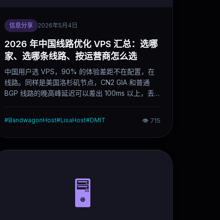
信息分享
2026年5月4日
2026 年中国线路优化 VPS 汇总：选哪
家、选哪条线路、按运营商怎么选
中国用户选 VPS，90% 的体验差距不在配置，在
线路。同样是美国洛杉矶节点，CN2 GIA 和普通
BGP 线路的晚高峰延迟可以差出 100ms 以上，丢
包率差距更大。这篇文章把 2026 年主流中国优化
线路的类型、代表厂商、节点选择逻辑和按运营商
#
BandwagonHost
#
LisaHost
#
DMIT
👁
715
的选购建议整理清楚，直接可以用来做选型决策。
🖥️