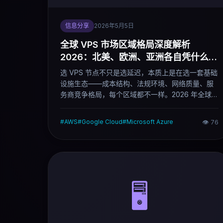
信息分享
2026年5月5日
全球 VPS 市场区域格局深度解析
2026：北美、欧洲、亚洲各自凭什么，
你该选哪里
选 VPS 节点不只是选延迟，本质上是在选一套基础
设施生态——成本结构、法规环境、网络质量、服
务商竞争格局，每个区域都不一样。2026 年全球
VPS 市场呈现清晰的三极结构：北美技术生态领
先，欧洲数据合规驱动，亚洲增长速度最快。这篇
#
AWS
#
Google Cloud
#
Microsoft Azure
👁
76
文章拆解三个区域各自的真实逻辑，以及不同业务
场景下的选择依据。
🖥️