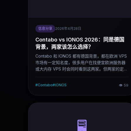
信息分享
2026年4月28日
Contabo vs IONOS 2026：同是德国
背景，两家该怎么选择？
Contabo 和 IONOS 都有德国背景，都在欧洲 VPS
市场有一定知名度，很多用户在找便宜欧洲服务器
或大内存 VPS 时会同时看到这两家。但两家的定位
差距比看起来明显——Contabo 是堆料型低价
VPS，IONOS 是综合型老牌云主机。预算优先、需
#
Contabo
#
IONOS
👁
59
要大内存或大存储，选 Contabo；稳定性优先、做
企业官网或欧洲建站，选 IONOS。这篇对比说清楚
两家的实际区别和选择逻辑。
🖥️