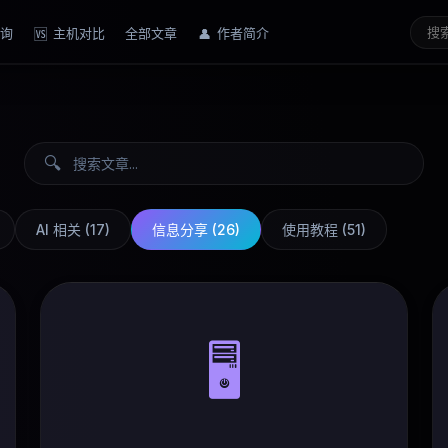
询
主机对比
全部文章
作者简介
🆚
👤
🔍
AI 相关
(
17
)
信息分享
(
26
)
使用教程
(
51
)
🖥️