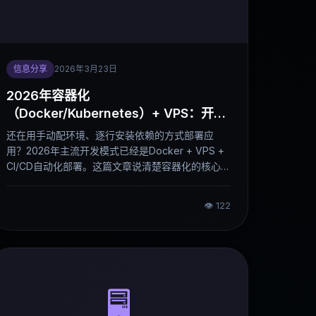
信息分享
2026年3月23日
2026年容器化
（Docker/Kubernetes）+ VPS：开发
者的新标准架构
还在用手动配环境、逐行安装依赖的方式部署应
用？2026年主流开发模式已经是Docker + VPS +
CI/CD自动化部署。这篇文章说清楚容器化的核心价
值、在VPS上怎么快速上手，以及哪些服务商更适
合跑容器。
👁
122
🖥️