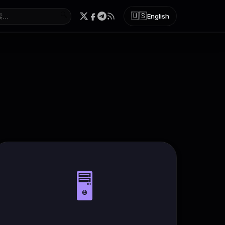
🔍
🇺🇸
English
🖥️