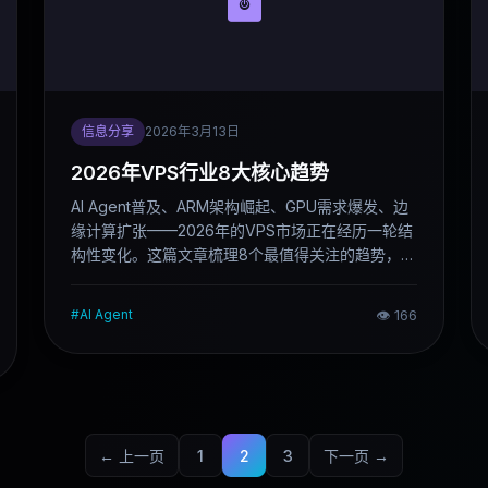
信息分享
2026年3月13日
2026年VPS行业8大核心趋势
AI Agent普及、ARM架构崛起、GPU需求爆发、边
缘计算扩张——2026年的VPS市场正在经历一轮结
构性变化。这篇文章梳理8个最值得关注的趋势，帮
助开发者和站长提前判断方向。
#
AI Agent
👁
166
← 上一页
1
2
3
下一页 →