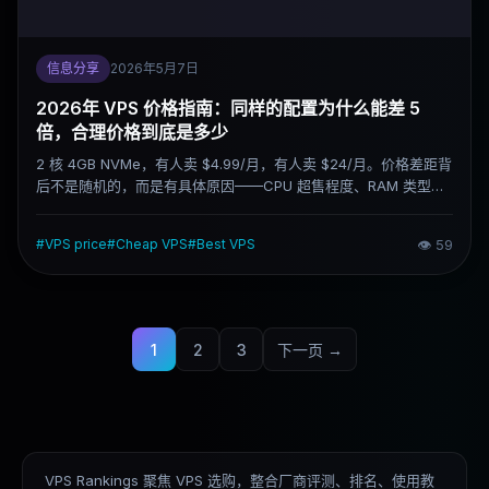
信息分享
2026年5月7日
2026年 VPS 价格指南：同样的配置为什么能差 5
倍，合理价格到底是多少
2 核 4GB NVMe，有人卖 $4.99/月，有人卖 $24/月。价格差距背
后不是随机的，而是有具体原因——CPU 超售程度、RAM 类型、
网络质量、是否包含托管服务，这些因素加在一起决定了你实际拿
到的东西。这篇文章把 VPS 定价逻辑说清楚，帮你判断一个价格
#
VPS price
#
Cheap VPS
#
Best VPS
👁
59
是真实值得还是便宜有坑。
1
2
3
下一页 →
VPS Rankings 聚焦 VPS 选购，整合厂商评测、排名、使用教