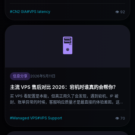
有八次是网络延迟问题，跟 CPU 没什么关系。这篇文章解释延迟
是怎么产生的、为什么跨区访问会慢、中国方向为什么特别复杂，
#
CN2 GIA
#
VPS latency
👁
92
以及怎么在买之前正确测试线路。
🖥️
信息分享
2026年5月11日
主流 VPS 售后对比 2026：宕机时谁真的会帮你？
买 VPS 看配置是本能，但真正用久了会发现，遇到宕机、IP 被
封、账单异常的时候，客服响应质量才是最直接的体验差距。这篇
文章从响应速度、技术深度、文档生态、新手适配几个维度，对主
流 VPS 服务商的售后做一次实际对比。
#
Managed VPS
#
VPS Support
👁
70