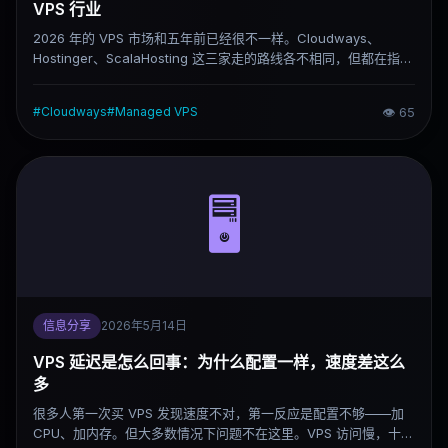
VPS 行业
2026 年的 VPS 市场和五年前已经很不一样。Cloudways、
Hostinger、ScalaHosting 这三家走的路线各不相同，但都在指向
同一个方向：把 VPS 从"给懂 Linux 的人用"变成"普通人也能跑 AI
和网站的工具"。这不只是产品包装的变化，背后是用户结构的真
#
Cloudways
#
Managed VPS
👁
65
实改变，以及 AI 工具链爆发带来的新需求。这篇文章分析这个趋
势是怎么形成的、三家厂商各自怎么做、以及这对整个 VPS 市场
意味着什么。
🖥️
信息分享
2026年5月14日
VPS 延迟是怎么回事：为什么配置一样，速度差这么
多
很多人第一次买 VPS 发现速度不对，第一反应是配置不够——加
CPU、加内存。但大多数情况下问题不在这里。VPS 访问慢，十次