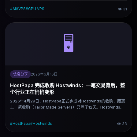
际情况更确定。这篇盘点沿着十个维度梳理：AI正在重构VPS的使
#
AI
#
VPS
#
GPU VPS
👁
31
用方式、GPU VPS的真实增长曲线、共享主机的增长放缓、托管型
VPS的崛起、Hostinger的AI化打法、低价VPS面临的成本压力、
ARM架构的渐进普及、中国优化线路的需求走向、VPS与云的边界
模糊，以及Reddit口碑对购买决策的影响力。每一条尽量给出具体
数字和案例，而不是停留在"明显增长""快速爆发"这类模糊表述
🖥️
上。
信息分享
2026年6月16日
HostPapa 完成收购 Hostwinds：一笔交易背后，整
个行业正在悄悄变形
2026年4月29日，HostPapa正式完成对Hostwinds的收购，距离
上一笔收购（Tailor Made Servers）只隔了12天。Hostwinds是
一家2010年创立于西雅图的独立主机服务商，自有机房覆盖西雅
图、达拉斯和阿姆斯特丹，在低价VPS和独立服务器市场积累了稳
#
HostPapa
#
Hostwinds
👁
33
定的用户口碑。对现有用户来说，短期影响有限，但这笔交易值得
认真对待——它不只是一次品牌易主，而是整个主机行业加速整合