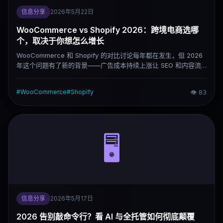
信息分享
2026年5月22日
WooCommerce vs Shopify 2026：跨境电商选哪
个，取决于你想怎么增长
WooCommerce 和 Shopify 的对比讨论每年都在发生，但 2026
年这个问题有了新的背景——广告成本持续上涨让 SEO 和内容流
量重新变重要，AI 工具开始深度介入电商运营，这两个变量都在影
响两个平台的相对优势。这篇文章不比谁"更强"，而是说清楚两种
#
WooCommerce
#
Shopify
👁
83
路线各自适合什么人、什么阶段。
🖥️
信息分享
2026年5月17日
2026 告别敲命令行？看 AI 与全托管如何彻底颠覆