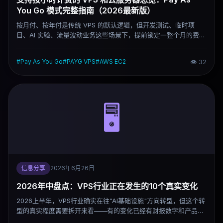
You Go 模式完整指南（2026最新版）
按月付、按年付是传统 VPS 的默认逻辑，但开发测试、临时项
目、AI 实验、流量波动业务这些场景下，提前锁定一整个月的费用
其实很浪费。Pay As You Go（PAYG）解决的就是这个问题——
用多少付多少，服务器删掉就停止计费。这篇文章整理了 2026 年
#
Pay As You Go
#
PAYG VPS
#
AWS EC2
👁
32
主流支持按小时计费的云服务商，逐一说清楚各家定位、计费机
制、适用场景和需要注意的地方，帮你找到真正匹配自己需求的那
一个。
🖥️
信息分享
2026年6月26日
2026年中盘点：VPS行业正在发生的10个真实变化
2026上半年，VPS行业确实在往"AI基础设施"方向转型，但这个转
型的真实程度需要拆开来看——有的变化已经有财报数字和产品数
据支撑，有的还停留在行业共识层面，被反复传播之后听起来比实