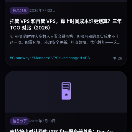
信息分享
2026年7月22日
托管 VPS 和自管 VPS，算上时间成本谁更划算？三年
TCO 对比（2026）
买 VPS 的时候大多数人只看套餐价格，但服务器的真实成本不止
这一项。配置环境、处理安全更新、排查故障、优化性能——这些
时间投入加起来，有时候比主机费用本身还贵。这篇文章用三年总
拥有成本（TCO）的框架，把托管 VPS 和自管 VPS 的实际支出拆
#
Cloudways
#
Managed VPS
#
Unmanaged VPS
👁
28
开来算，帮你判断自己的情况下哪种选择更合理。
🖥️
信息分享
2026年7月18日
支持按小时计费的 VPS 和云服务器总览：Pay As